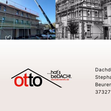
Dachd
Steph
Beure
37327