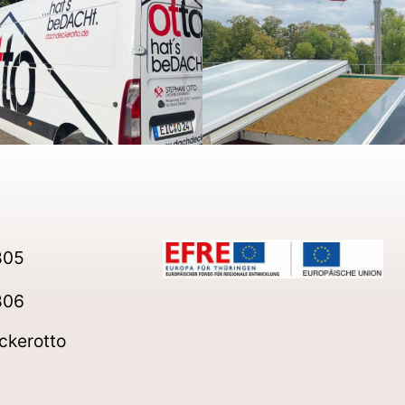
805
806
ckerotto