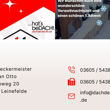
eckermeister
03605 / 543
an Otto
03605 / 543
nweg 20
 Leinefelde
info@dachde
.de