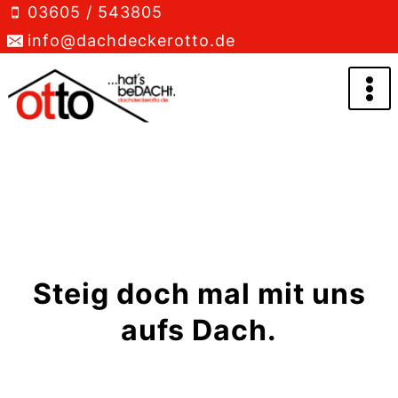
Zum
03605 / 543805
Inhalt
info@dachdeckerotto.de
springen
Steig doch mal mit uns
aufs Dach.